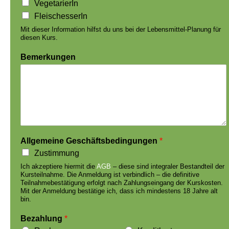
VegetarierIn
FleischesserIn
Mit dieser Information hilfst du uns bei der Lebensmittel-Planung für
diesen Kurs.
Bemerkungen
Allgemeine Geschäftsbedingungen
*
Zustimmung
Ich akzeptiere hiermit die
AGB
– diese sind integraler Bestandteil der
Kursteilnahme. Die Anmeldung ist verbindlich – die definitive
Teilnahmebestätigung erfolgt nach Zahlungseingang der Kurskosten.
Mit der Anmeldung bestätige ich, dass ich mindestens 18 Jahre alt
bin.
Bezahlung
*