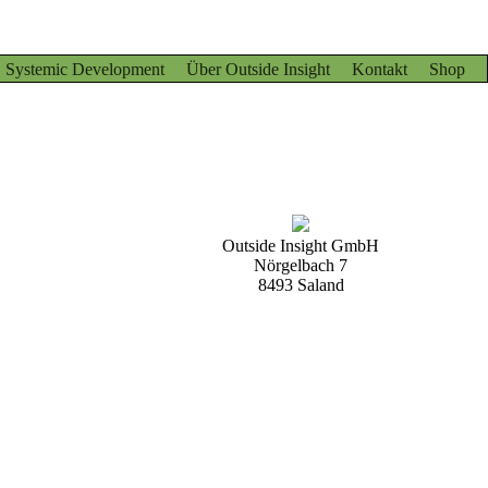
Systemic Development
Über Outside Insight
Kontakt
Shop
Outside Insight GmbH
Nörgelbach 7
8493 Saland