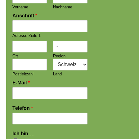
Vorname
Nachname
Anschrift
*
Adresse Zeile 1
Ort
Region
Postleitzahl
Land
E-Mail
*
Telefon
*
Ich bin….